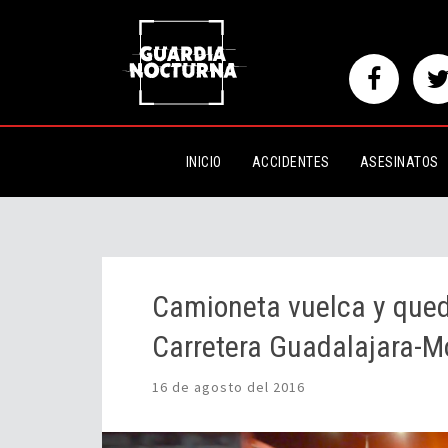
Camioneta vuelca y queda en car
Morelia #GuardiaNocturna
INICIO
ACCIDENTES
ASESINATOS
Camioneta vuelca y queda
Carretera Guadalajara-M
16 de agosto del 2016