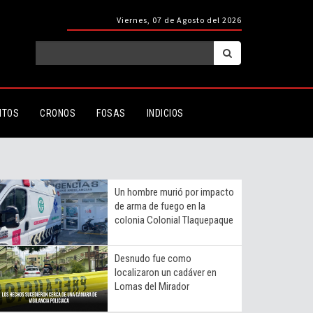
Viernes, 07 de Agosto del 2026
ITOS
CRONOS
FOSAS
INDICIOS
Un hombre murió por impacto
de arma de fuego en la
colonia Colonial Tlaquepaque
Desnudo fue como
localizaron un cadáver en
Lomas del Mirador