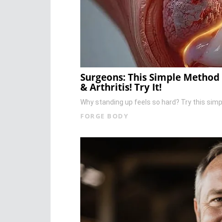
Surgeons: This Simple Method 
& Arthritis! Try It!
Why standing up feels so hard? Try this sim
FORGE BODY