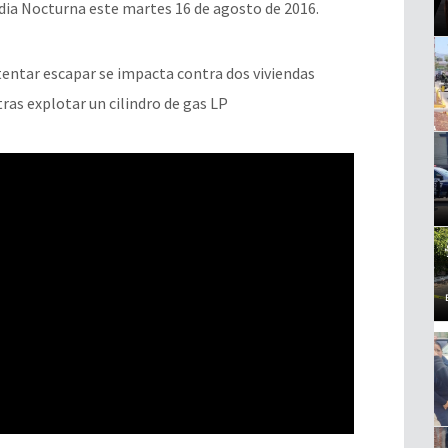
dia Nocturna este martes 16 de agosto de 2016.
entar escapar se impacta contra dos viviendas
ras explotar un cilindro de gas LP