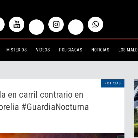
ril contrario en Carretera Guadalajara-
MISTERIOS
VIDEOS
POLICIACAS
NOTICIAS
LOS MALD
NOTICIAS
 en carril contrario en
orelia #GuardiaNocturna