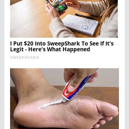
I Put $20 Into SweepShark To See If It's
Legit - Here's What Happened
SWEEPSHARK