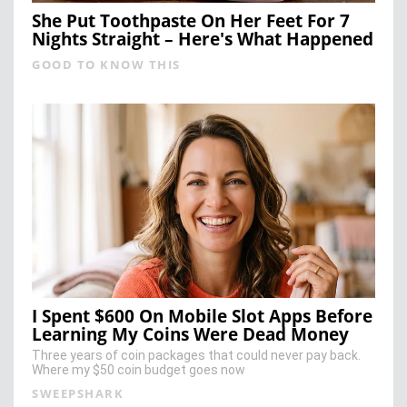
She Put Toothpaste On Her Feet For 7
Nights Straight – Here's What Happened
GOOD TO KNOW THIS
I Spent $600 On Mobile Slot Apps Before
Learning My Coins Were Dead Money
Three years of coin packages that could never pay back.
Where my $50 coin budget goes now
SWEEPSHARK