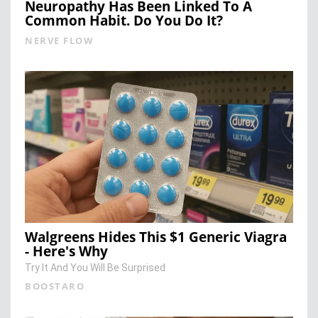
Neuropathy Has Been Linked To A
Common Habit. Do You Do It?
NERVE FLOW
Walgreens Hides This $1 Generic Viagra
- Here's Why
Try It And You Will Be Surprised
BOOSTARO