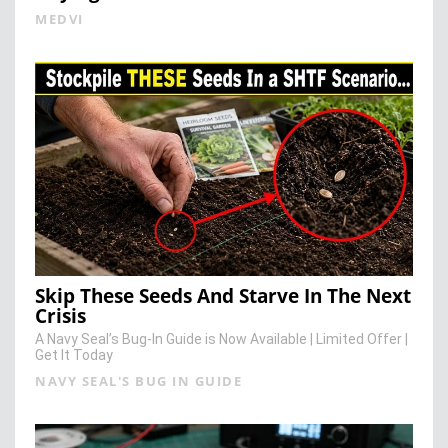
MEDVI
Skip These Seeds And Starve In The Next
Crisis
A Navy Seal’s Bug-In Guide is Now Available | Limited Offer |
Get It Today
NAVY SEAL'S BUG IN GUIDE