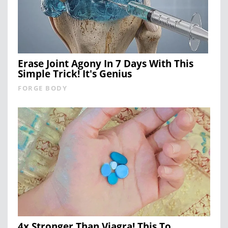
Erase Joint Agony In 7 Days With This
Simple Trick! It's Genius
FORGE BODY
4x Stronger Than Viagra! This To