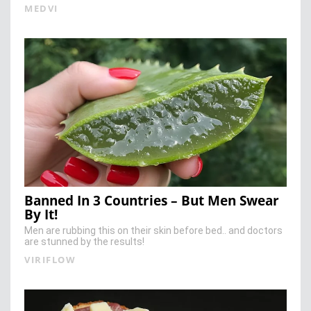
MEDVI
Banned In 3 Countries – But Men Swear
By It!
Men are rubbing this on their skin before bed.. and doctors
are stunned by the results!
VIRIFLOW