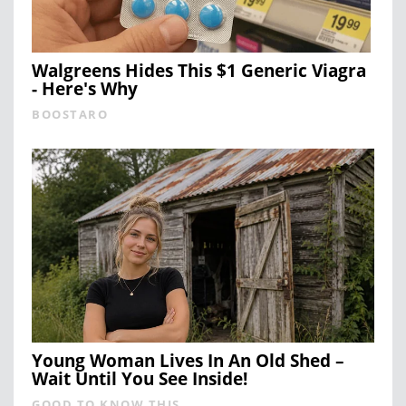
Walgreens Hides This $1 Generic Viagra
- Here's Why
BOOSTARO
Young Woman Lives In An Old Shed –
Wait Until You See Inside!
GOOD TO KNOW THIS