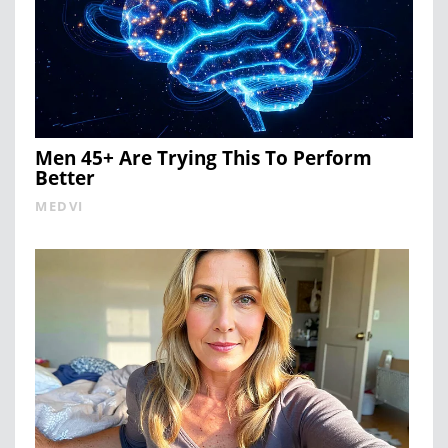
Men 45+ Are Trying This To Perform
Better
MEDVI