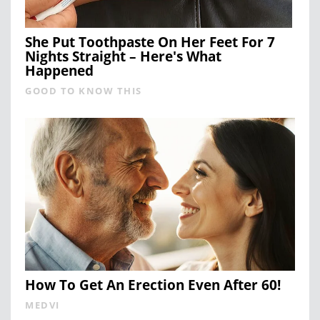
She Put Toothpaste On Her Feet For 7
Nights Straight – Here's What
Happened
GOOD TO KNOW THIS
How To Get An Erection Even After 60!
MEDVI