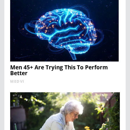
Men 45+ Are Trying This To Perform
Better
MEDVI