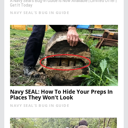
A Navy Seal’s Bug-In Guide is Now Available | Limited Offer |
Get It Today
NAVY SEAL'S BUG IN GUIDE
Navy SEAL: How To Hide Your Preps In
Places They Won't Look
NAVY SEAL'S BUG IN GUIDE