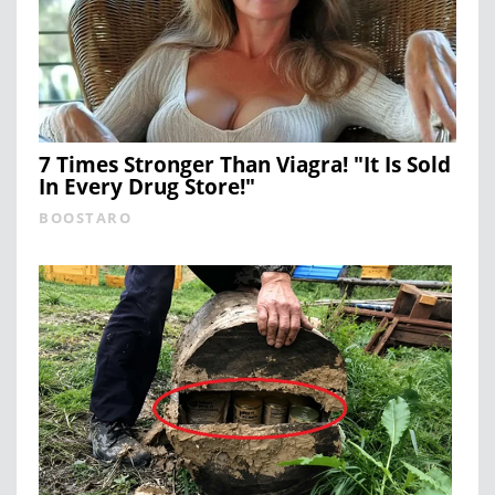
7 Times Stronger Than Viagra! "It Is Sold
In Every Drug Store!"
BOOSTARO