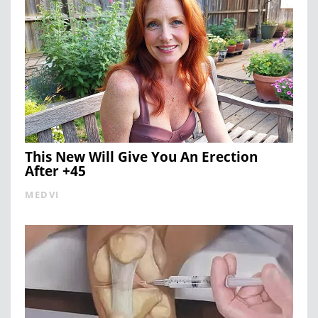
This New Will Give You An Erection
After +45
MEDVI