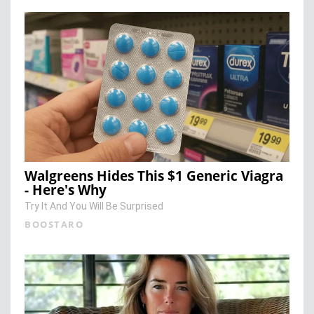
Walgreens Hides This $1 Generic Viagra
- Here's Why
Try It And You Will Be Surprised
BOOSTARO