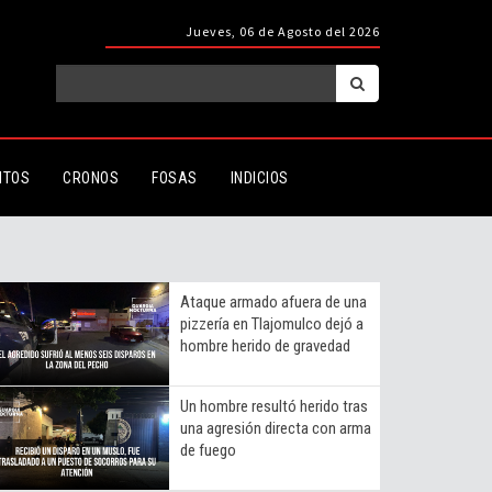
Jueves, 06 de Agosto del 2026
ITOS
CRONOS
FOSAS
INDICIOS
Ataque armado afuera de una
pizzería en Tlajomulco dejó a
hombre herido de gravedad
Un hombre resultó herido tras
una agresión directa con arma
de fuego