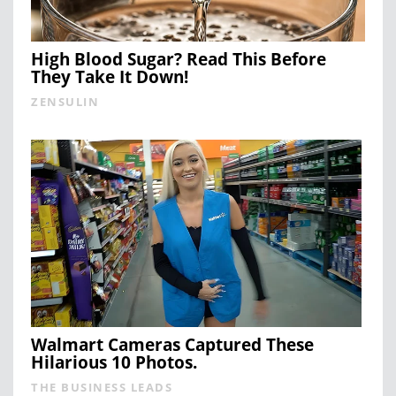
High Blood Sugar? Read This Before
They Take It Down!
ZENSULIN
Walmart Cameras Captured These
Hilarious 10 Photos.
THE BUSINESS LEADS