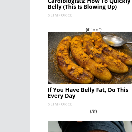
Cardiologists: How To Quickly
Belly (This Is Blowing Up)
SLIMFORCE
{if '' == ''}
If You Have Belly Fat, Do This
Every Day
SLIMFORCE
{/if}