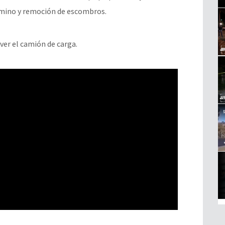
camino y remoción de escombros.
er el camión de carga.