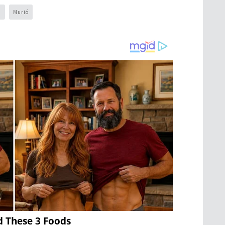
a
Murió
d These 3 Foods