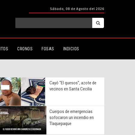
Sábado, 08 de Agosto del 2026
ITOS
CRONOS
FOSAS
INDICIOS
Cayó “El quesos”, azote de
vecinos en Santa Cecilia
Cuerpos de emergencias
sofocaron un incendio en
Tlaquepaque