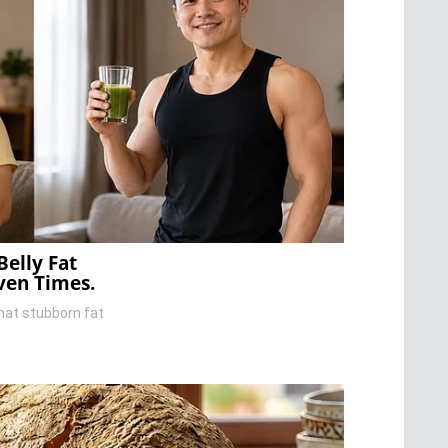
Belly Fat
ven Times.
that stubborn fat