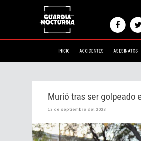
Murió tras ser golpeado en el p
INICIO
ACCIDENTES
ASESINATOS
Murió tras ser golpeado 
13 de septiembre del 2023