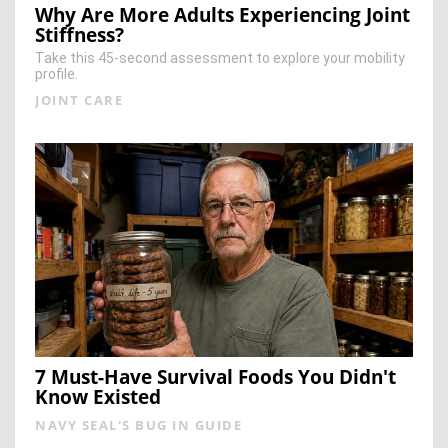
Why Are More Adults Experiencing Joint
Stiffness?
Take this 45-second assessment to explore your mobility
profile.
JOINT CARE
7 Must-Have Survival Foods You Didn't
Know Existed
NAVY SEAL'S BUG IN GUIDE