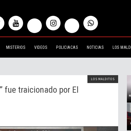
traicionado por El Mencho?
MISTERIOS
VIDEOS
POLICIACAS
NOTICIAS
LOS MALD
LOS MALDITOS
” fue traicionado por El