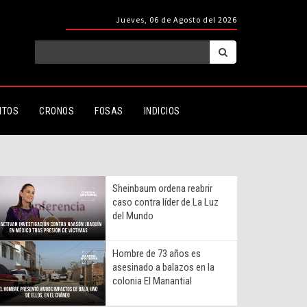
Jueves, 06 de Agosto del 2026
ITOS
CRONOS
FOSAS
INDICIOS
Sheinbaum ordena reabrir
caso contra líder de La Luz
del Mundo
Hombre de 73 años es
asesinado a balazos en la
colonia El Manantial