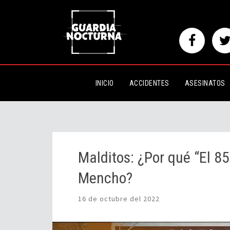
Malditos: ¿Por qué “El 85” fue 
INICIO
ACCIDENTES
ASESINATOS
Malditos: ¿Por qué “El 85
Mencho?
16 de octubre del 2022