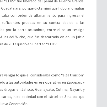
ar “El 85” fue liberado del penal de Puente Grande,
de Guadalajara, porque dictaminó que hubo anomalías
ontaba con orden de allanamiento para ingresar el
 suficientes pruebas en su contra debido a las
dos por la parte acusadora, entre ellos un testigo
Alias del Wicho, que fue descartado en en un juicio
re de 2017 quedó en libertad “El 85”.
para vengar lo que el consideraba como “alta traición”
ado a las autoridades en ese operativo en Zapopan, y
las drogas en Jalisco, Guanajuato, Colima, Nayarit y
carios, hizo sociedad con el cártel de Sinaloa, que
 Nueva Generación.