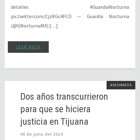
detalles #GuardiaNocturna
pic.twitter.com/CjzKGc4FCO — Guardia Nocturna
(@GNocturnaMX) […]
LEER NOTA
ASESINATOS
Dos años transcurrieron
para que se hiciera
justicia en Tijuana
06 de junio del 2024