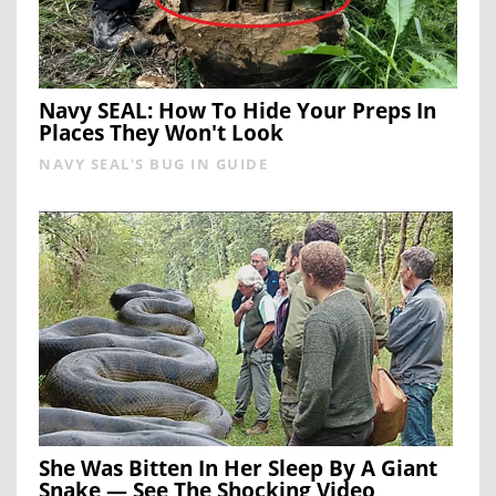
Navy SEAL: How To Hide Your Preps In
Places They Won't Look
NAVY SEAL'S BUG IN GUIDE
She Was Bitten In Her Sleep By A Giant
Snake — See The Shocking Video