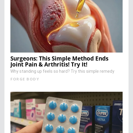
Surgeons: This Simple Method Ends
Joint Pain & Arthritis! Try It!
Why standing up feels so hard? Try this simple remedy
FORGE BODY