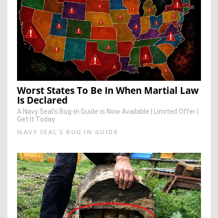
Worst States To Be In When Martial Law
Is Declared
A Navy Seal’s Bug-In Guide is Now Available | Limited Offer |
Get It Today
NAVY SEAL'S BUG IN GUIDE