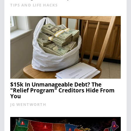
TIPS AND LIFE HACKS
$15k In Unmanageable Debt? The
"Relief Program" Creditors Hide From
You
JG WENTWORTH