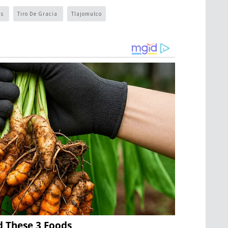
es
Tiro De Gracia
Tlajomulco
d These 3 Foods