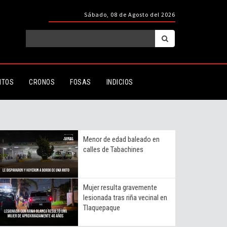
Sábado, 08 de Agosto del 2026
ITOS
CRONOS
FOSAS
INDICIOS
Menor de edad baleado en
calles de Tabachines
Mujer resulta gravemente
lesionada tras riña vecinal en
Tlaquepaque