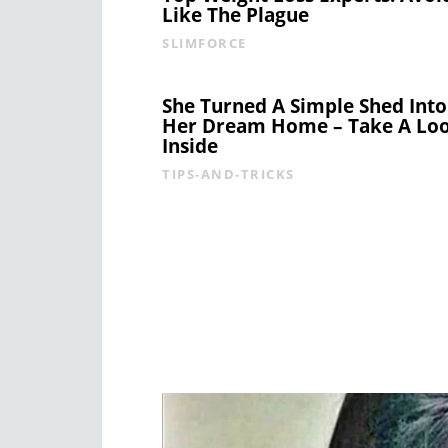
Like The Plague
SLIMFORCE
She Turned A Simple Shed Into
Her Dream Home – Take A Lo
Inside
TIPS-AND-TRICKS