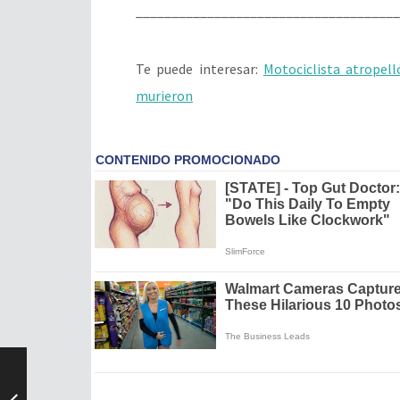
_____________________________________
Te puede interesar:
Motociclista atropel
murieron