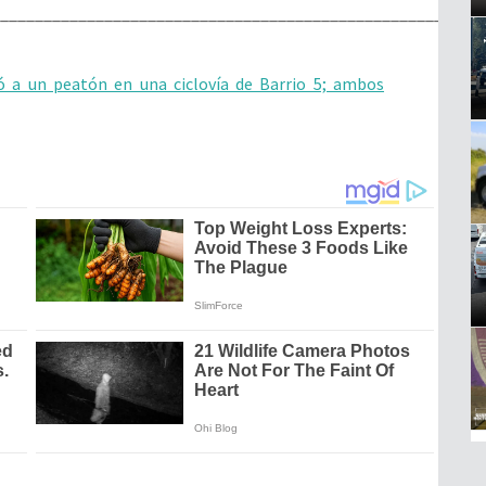
________________________________________________________
ló a un peatón en una ciclovía de Barrio 5; ambos