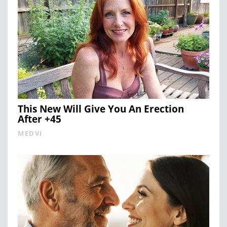
This New Will Give You An Erection
After +45
MEDVI