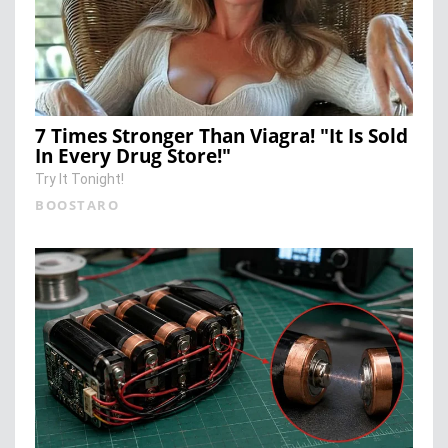
7 Times Stronger Than Viagra! "It Is Sold
In Every Drug Store!"
Try It Tonight!
BOOSTARO