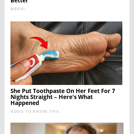
Better
MEDVI
She Put Toothpaste On Her Feet For 7
Nights Straight – Here's What
Happened
GOOD TO KNOW THIS