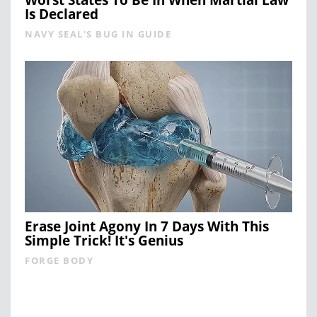
Worst States To Be In When Martial Law
Is Declared
NAVY SEAL'S BUG IN GUIDE
Erase Joint Agony In 7 Days With This
Simple Trick! It's Genius
FORGE BODY