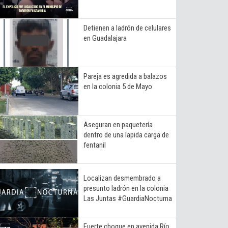
Detienen a ladrón de celulares
en Guadalajara
Pareja es agredida a balazos
en la colonia 5 de Mayo
Aseguran en paquetería
dentro de una lapida carga de
fentanil
Localizan desmembrado a
presunto ladrón en la colonia
Las Juntas #GuardiaNocturna
Fuerte choque en avenida Río