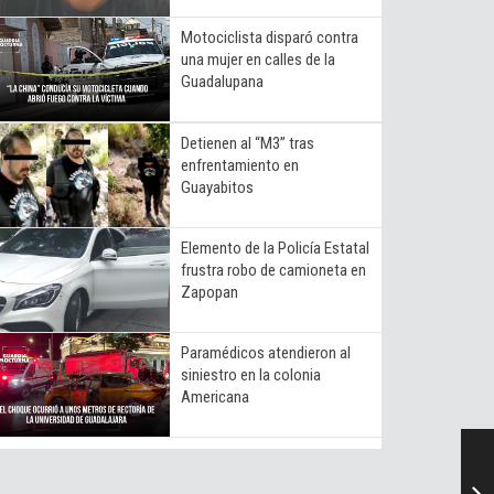
Motociclista disparó contra
una mujer en calles de la
Guadalupana
Detienen al “M3” tras
enfrentamiento en
Guayabitos
Elemento de la Policía Estatal
frustra robo de camioneta en
Zapopan
Paramédicos atendieron al
siniestro en la colonia
Americana