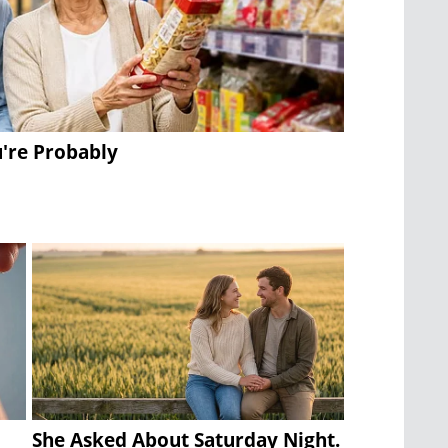
u're Probably
She Asked About Saturday Night.