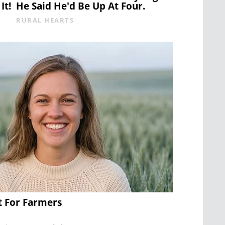
It!
He Said He'd Be Up At Four.
RURAL HEARTS
t For Farmers