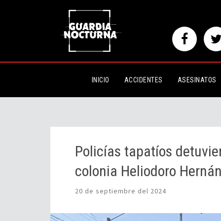
Policías tapatíos detuvieron a u
Heliodoro Hernández Loza
INICIO
ACCIDENTES
ASESINATOS
Policías tapatíos detuvie
colonia Heliodoro Herná
20 de septiembre del 2024