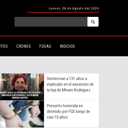
Jueves, 06 de Agosto del 2026
ITOS
CRONOS
FOSAS
INDICIOS
Sentencian a 131 años a
implicado en el asesinato de
la hija de Miriam Rodríguez
Presunto homicida es
detenido por FGE luego de
casi 10 años