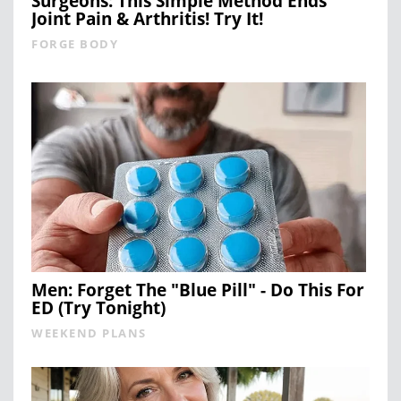
Surgeons: This Simple Method Ends
Joint Pain & Arthritis! Try It!
FORGE BODY
Men: Forget The "Blue Pill" - Do This For
ED (Try Tonight)
WEEKEND PLANS