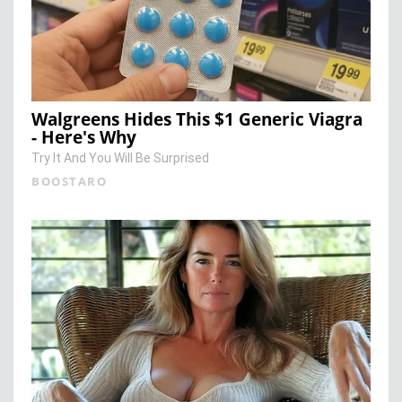
Walgreens Hides This $1 Generic Viagra
- Here's Why
Try It And You Will Be Surprised
BOOSTARO