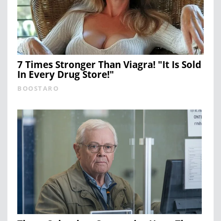
7 Times Stronger Than Viagra! "It Is Sold
In Every Drug Store!"
BOOSTARO