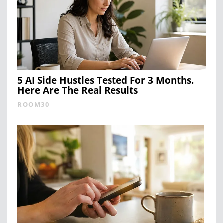
5 AI Side Hustles Tested For 3 Months.
Here Are The Real Results
ROOM30