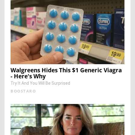
Walgreens Hides This $1 Generic Viagra
- Here's Why
Try It And You Will Be Surprised
BOOSTARO