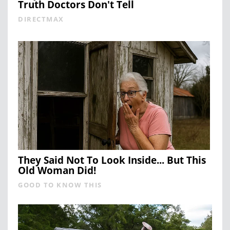
Truth Doctors Don't Tell
DIRECTMAX
They Said Not To Look Inside... But This
Old Woman Did!
GOOD TO KNOW THIS