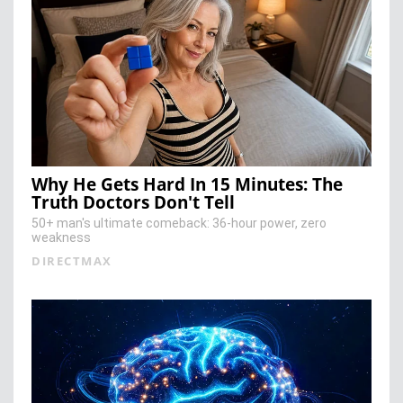
Why He Gets Hard In 15 Minutes: The
Truth Doctors Don't Tell
50+ man's ultimate comeback: 36-hour power, zero
weakness
DIRECTMAX