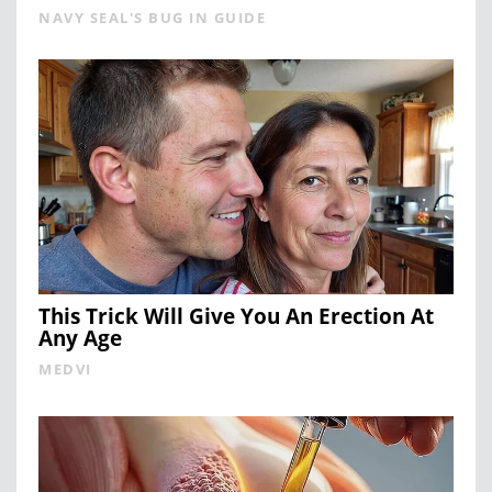
NAVY SEAL'S BUG IN GUIDE
This Trick Will Give You An Erection At
Any Age
MEDVI