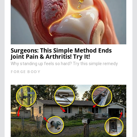
Surgeons: This Simple Method Ends
Joint Pain & Arthritis! Try It!
Why standing up feels so hard? Try this simple remedy
FORGE BODY