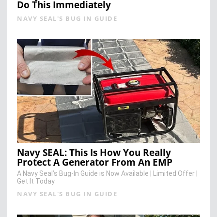
Do This Immediately
NAVY SEAL'S BUG IN GUIDE
Navy SEAL: This Is How You Really
Protect A Generator From An EMP
A Navy Seal’s Bug-In Guide is Now Available | Limited Offer |
Get It Today
NAVY SEAL'S BUG IN GUIDE