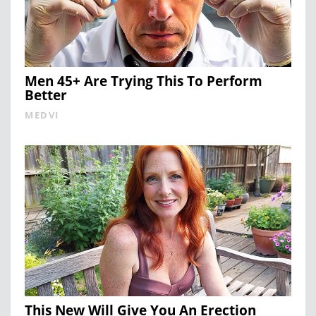
Men 45+ Are Trying This To Perform
Better
MEDVI
This New Will Give You An Erection