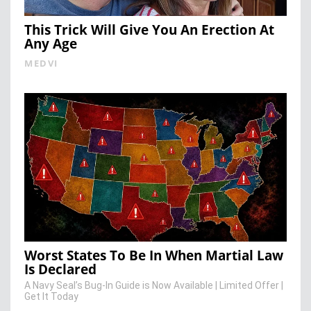
This Trick Will Give You An Erection At
Any Age
MEDVI
Worst States To Be In When Martial Law
Is Declared
A Navy Seal’s Bug-In Guide is Now Available | Limited Offer |
Get It Today