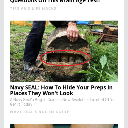
Questions On This Brain Age Test!
TIPS AND LIFE HACKS
Navy SEAL: How To Hide Your Preps In
Places They Won't Look
A Navy Seal’s Bug-In Guide is Now Available | Limited Offer |
Get It Today
NAVY SEAL'S BUG IN GUIDE