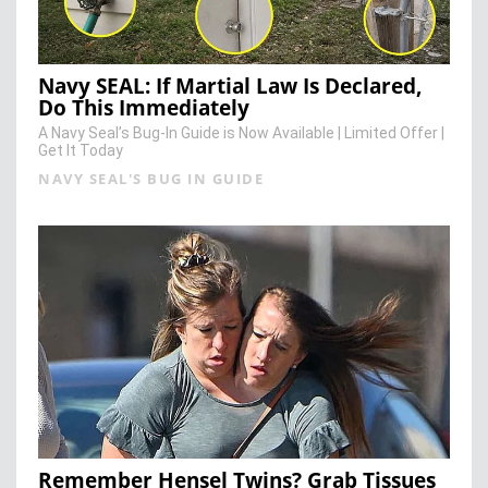
Navy SEAL: If Martial Law Is Declared,
Do This Immediately
A Navy Seal’s Bug-In Guide is Now Available | Limited Offer |
Get It Today
NAVY SEAL'S BUG IN GUIDE
Remember Hensel Twins? Grab Tissues