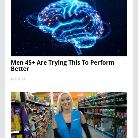
Men 45+ Are Trying This To Perform
Better
MEDVI