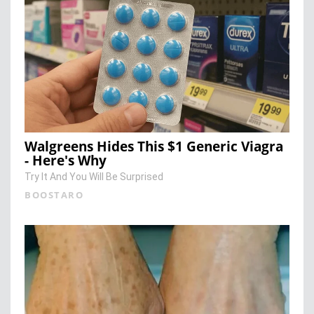
Walgreens Hides This $1 Generic Viagra
- Here's Why
Try It And You Will Be Surprised
BOOSTARO