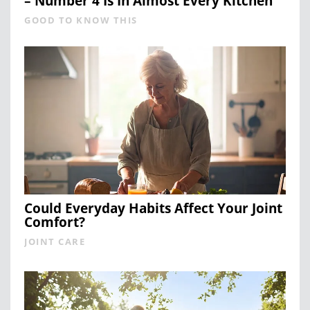
– Number 4 Is In Almost Every Kitchen
GOOD TO KNOW THIS
Could Everyday Habits Affect Your Joint
Comfort?
JOINT CARE