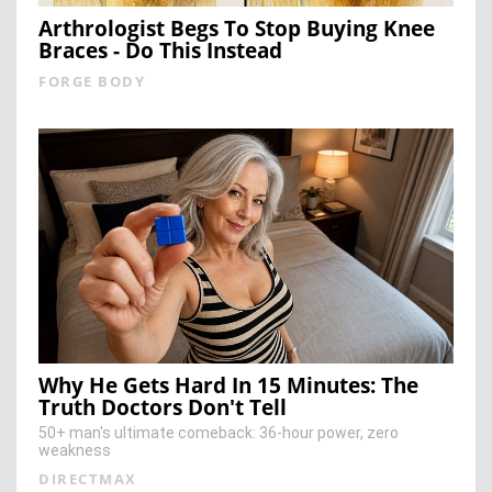
Arthrologist Begs To Stop Buying Knee
Braces - Do This Instead
FORGE BODY
Why He Gets Hard In 15 Minutes: The
Truth Doctors Don't Tell
50+ man's ultimate comeback: 36-hour power, zero
weakness
DIRECTMAX