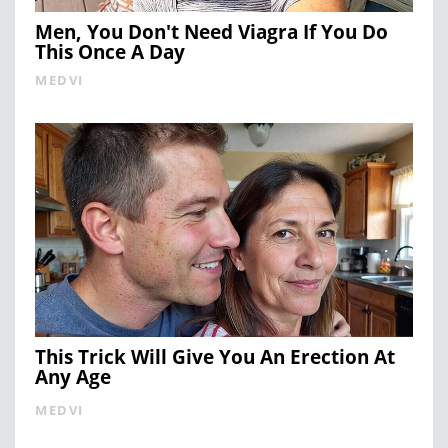
Men, You Don't Need Viagra If You Do
This Once A Day
MEDVI
This Trick Will Give You An Erection At
Any Age
MEDVI