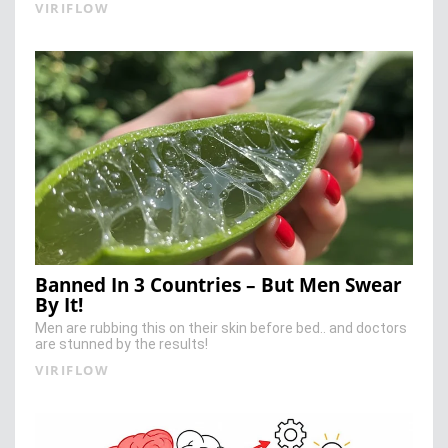
VIRIFLOW
Banned In 3 Countries – But Men Swear
By It!
Men are rubbing this on their skin before bed.. and doctors
are stunned by the results!
VIRIFLOW