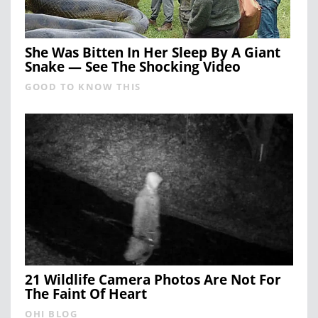
She Was Bitten In Her Sleep By A Giant
Snake — See The Shocking Video
GOOD TO KNOW THIS
21 Wildlife Camera Photos Are Not For
The Faint Of Heart
OHI BLOG