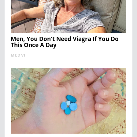
Men, You Don't Need Viagra If You Do
This Once A Day
MEDVI